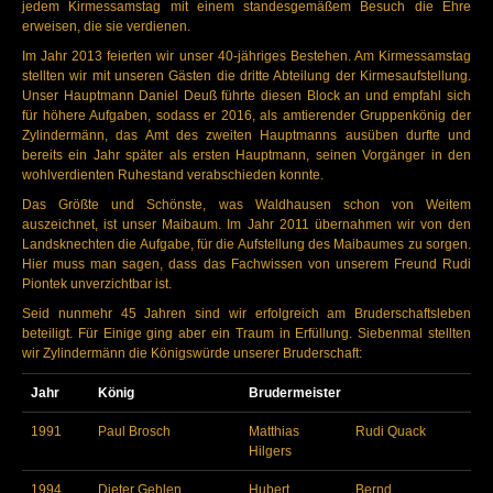
jedem Kirmessamstag mit einem standesgemäßem Besuch die Ehre
erweisen, die sie verdienen.
Im Jahr 2013 feierten wir unser 40-jähriges Bestehen. Am Kirmessamstag
stellten wir mit unseren Gästen die dritte Abteilung der Kirmesaufstellung.
Unser Hauptmann Daniel Deuß führte diesen Block an und empfahl sich
für höhere Aufgaben, sodass er 2016, als amtierender Gruppenkönig der
Zylindermänn, das Amt des zweiten Hauptmanns ausüben durfte und
bereits ein Jahr später als ersten Hauptmann, seinen Vorgänger in den
wohlverdienten Ruhestand verabschieden konnte.
Das Größte und Schönste, was Waldhausen schon von Weitem
auszeichnet, ist unser Maibaum. Im Jahr 2011 übernahmen wir von den
Landsknechten die Aufgabe, für die Aufstellung des Maibaumes zu sorgen.
Hier muss man sagen, dass das Fachwissen von unserem Freund Rudi
Piontek unverzichtbar ist.
Seid nunmehr 45 Jahren sind wir erfolgreich am Bruderschaftsleben
beteiligt. Für Einige ging aber ein Traum in Erfüllung. Siebenmal stellten
wir Zylindermänn die Königswürde unserer Bruderschaft:
Jahr
König
Brudermeister
1991
Paul Brosch
Matthias
Rudi Quack
Hilgers
1994
Dieter Gehlen
Hubert
Bernd