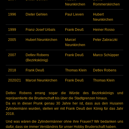
Neunkirchen
Rommerskirchen
1996
Dieter Gehlen
Paul Lieven
Hubert
Neunkirchen
1999
Franz-Josef Urbals
Frank Deuß
Heiner Rosso
2005
Hubert Neunkirchen
Marcel
Peter Zabraczki
Neunkirchen
2007
Detlev Robens
Frank Deuß
Marco Schüpper
(Bezirkskönig)
2018
Frank Deuß
Thomas Klein
Detlev Robens
2020/21
Marcel Neunkirchen
Frank Deuß
Thomas Klein
Detlev Robens errang sogar die Würde des Bezirkskönigs und
repräsentierte die Bruderschaft bis über die Stadtgrenzen hinaus.
Da es in dieser Prunk genau 30 Jahre her ist, dass aus den Husaren
Zylindermänn wurden, stellen wir mit Frank Deuß den König für das Jahr
2018.
Und was wären die Zylindermänner ohne ihre Frauen? Wir bedanken uns
dafür, dass sie immer Verständnis für unser Hobby Bruderschaft haben.